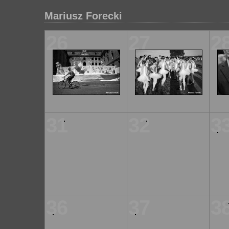
Mariusz Forecki
26
27
2
31
32
3
36
37
3