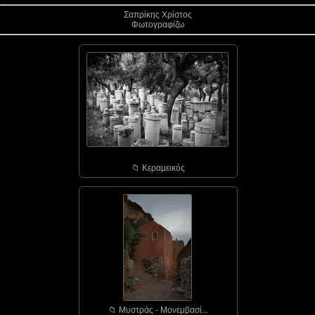
Σαπρίκης Χρίστος
Φωτογραφίζω
📁︎ Κεραμεικός
📁︎ Μυστράς - Μονεμβασί...