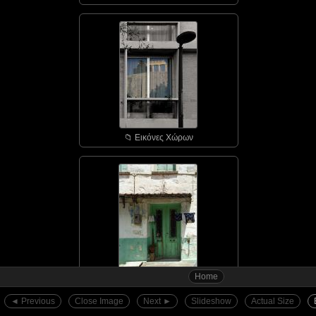
📁︎ Εικόνες Χώρων
Home
📁︎ Αγιάσος - οι πόρτε...
◄︎ Previous
Close Image
Next ►︎
Slideshow
Actual Size