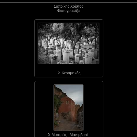
Σαπρίκης Χρίστος
Φωτογραφίζω
📁︎ Κεραμεικός
📁︎ Μυστράς - Μονεμβασί...