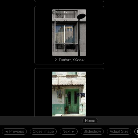
📁︎ Εικόνες Χώρων
Home
📁︎ Αγιάσος - οι πόρτε...
◄︎ Previous
Close Image
Next ►︎
Slideshow
Actual Size