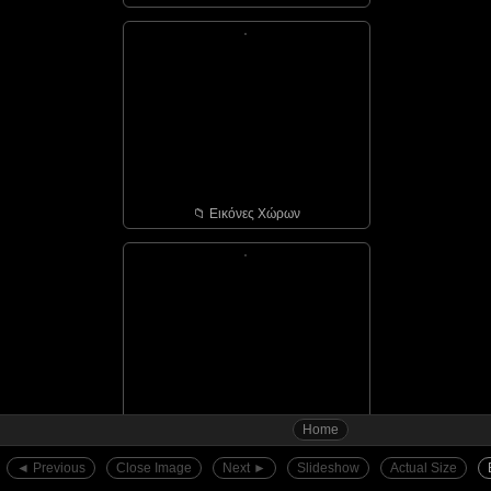
📁︎ Εικόνες Χώρων
Home
📁︎ Αγιάσος - οι πόρτε...
◄︎ Previous
Close Image
Next ►︎
Slideshow
Actual Size