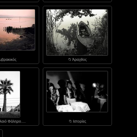
Αμβρακικός
📁︎ Άραχθος
λαιό Φάληρο.....
📁︎ Ιστορίες