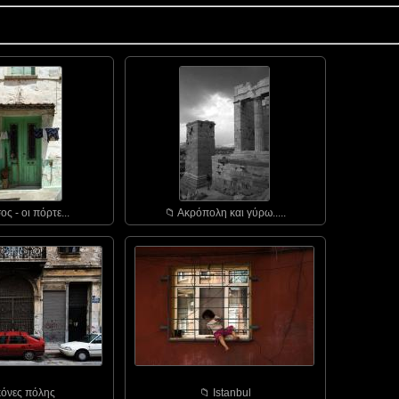
ος - οι πόρτε...
📁︎ Ακρόπολη και γύρω.....
ικόνες πόλης
📁︎ Istanbul