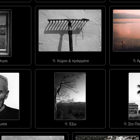
θυρα
📁︎ Χώροι & πράγματα
📁︎ 
σωπα
📁︎ Έξω
📁︎ Στο Πα