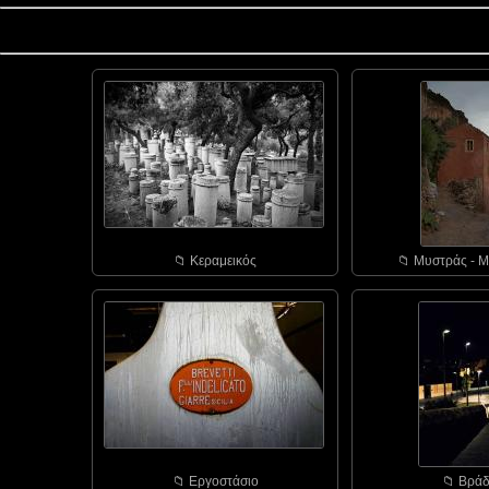
📁︎ Κεραμεικός
📁︎ Μυστράς - Μ
📁︎ Εργοστάσιο
📁︎ Bράδ