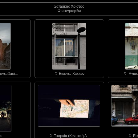
Σαπρίκης Χρίστος
Φωτογραφίζω
ονεμβασί...
📁︎ Εικόνες Χώρων
📁︎ Αγιάσ
υ...
📁︎ Τουρκία (Κεντρική Α...
📁︎ Ε