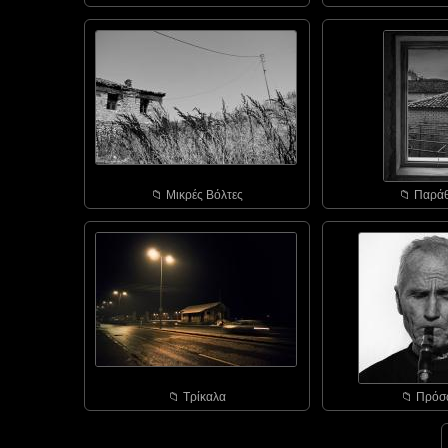
📁︎ Μικρές Βόλτες
📁︎ Παρά
📁︎ Τρίκαλα
📁︎ Πρό