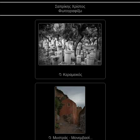
Σαπρίκης Χρίστος
Φωτογραφίζω
📁︎ Κεραμεικός
📁︎ Μυστράς - Μονεμβασί...