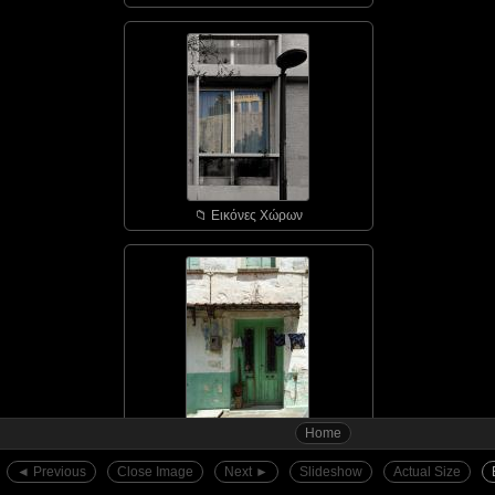
📁︎ Εικόνες Χώρων
Home
📁︎ Αγιάσος - οι πόρτε...
◄︎ Previous
Close Image
Next ►︎
Slideshow
Actual Size