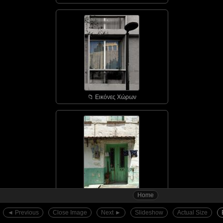
📁︎ Εικόνες Χώρων
Home
📁︎ Αγιάσος - οι πόρτε...
◄︎ Previous
Close Image
Next ►︎
Slideshow
Actual Size