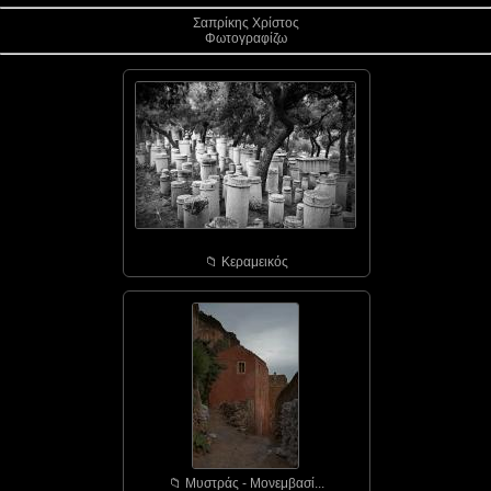
Σαπρίκης Χρίστος
Φωτογραφίζω
📁︎ Κεραμεικός
📁︎ Μυστράς - Μονεμβασί...