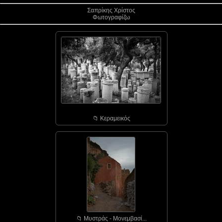
Σαπρίκης Χρίστος
Φωτογραφίζω
📁︎ Κεραμεικός
📁︎ Μυστράς - Μονεμβασί...