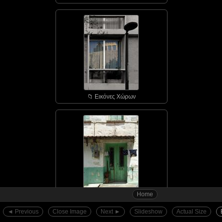
📁︎ Εικόνες Χώρων
Home
📁︎ Αγιάσος - οι πόρτε...
◄︎ Previous
Close Image
Next ►︎
Slideshow
Actual Size