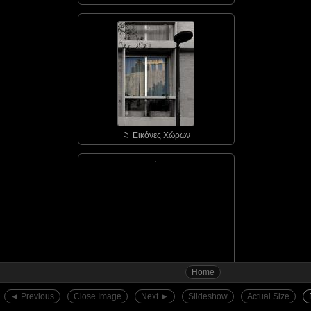
📁︎ Εικόνες Χώρων
Home
📁︎ Αγιάσος - οι πόρτε...
◄︎ Previous
Close Image
Next ►︎
Slideshow
Actual Size