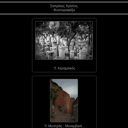
Σαπρίκης Χρίστος
Φωτογραφίζω
📁︎ Κεραμεικός
📁︎ Μυστράς - Μονεμβασί...