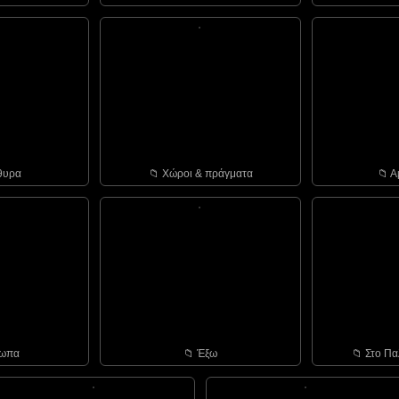
θυρα
📁︎ Χώροι & πράγματα
📁︎ 
σωπα
📁︎ Έξω
📁︎ Στο Πα