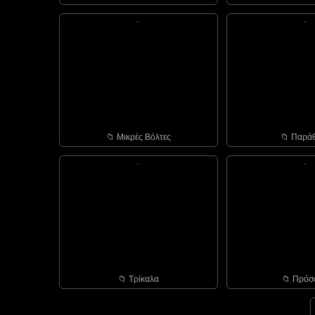
📁︎ Μικρές Βόλτες
📁︎ Παρά
📁︎ Τρίκαλα
📁︎ Πρό