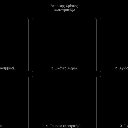
Σαπρίκης Χρίστος
Φωτογραφίζω
ονεμβασί...
📁︎ Εικόνες Χώρων
📁︎ Αγιάσ
υ...
📁︎ Τουρκία (Κεντρική Α...
📁︎ Ε