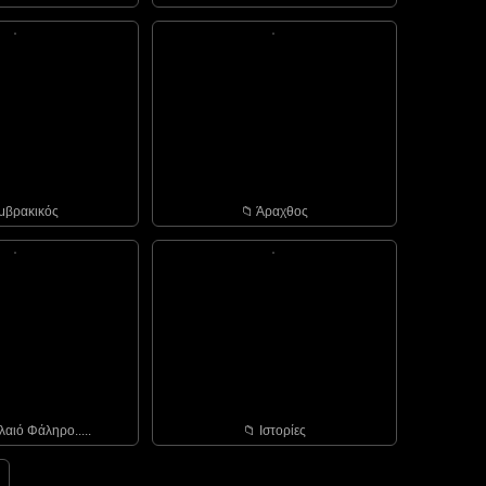
Αμβρακικός
📁︎ Άραχθος
λαιό Φάληρο.....
📁︎ Ιστορίες