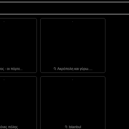
ος - οι πόρτε...
📁︎ Ακρόπολη και γύρω.....
ικόνες πόλης
📁︎ Istanbul