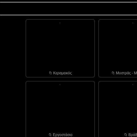
📁︎ Κεραμεικός
📁︎ Μυστράς - Μ
📁︎ Εργοστάσιο
📁︎ Bράδ