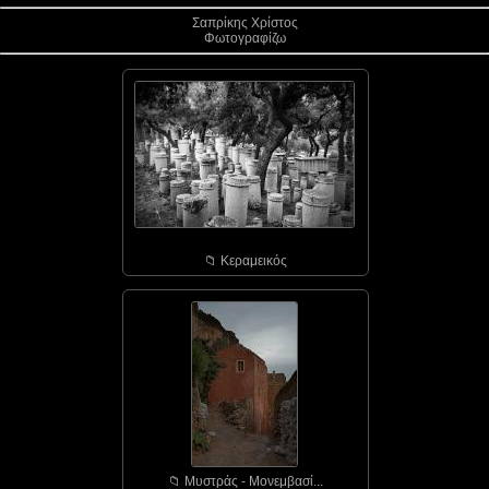
Σαπρίκης Χρίστος
Φωτογραφίζω
📁︎ Κεραμεικός
📁︎ Μυστράς - Μονεμβασί...