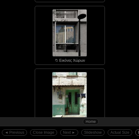
📁︎ Εικόνες Χώρων
Home
📁︎ Αγιάσος - οι πόρτε...
◄︎ Previous
Close Image
Next ►︎
Slideshow
Actual Size