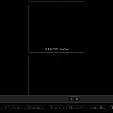
📁︎ Εικόνες Χώρων
Home
📁︎ Αγιάσος - οι πόρτε...
◄︎ Previous
Close Image
Next ►︎
Slideshow
Actual Size