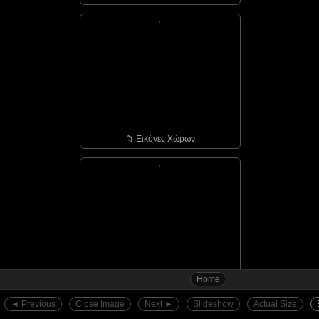
📁︎ Εικόνες Χώρων
Home
📁︎ Αγιάσος - οι πόρτε...
◄︎ Previous
Close Image
Next ►︎
Slideshow
Actual Size