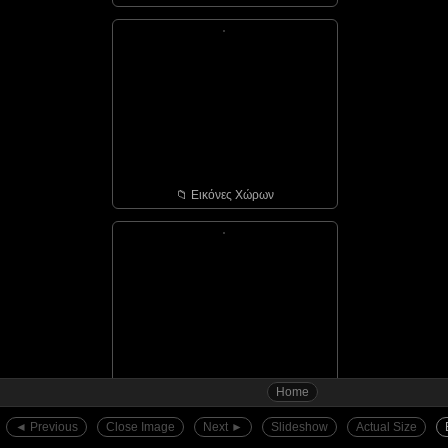
📁︎ Εικόνες Χώρων
Home
📁︎ Αγιάσος - οι πόρτε...
◄︎ Previous
Close Image
Next ►︎
Slideshow
Actual Size