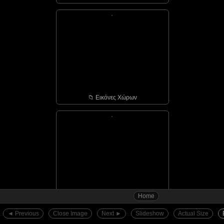
📁︎ Εικόνες Χώρων
Home
📁︎ Αγιάσος - οι πόρτε...
◄︎ Previous
Close Image
Next ►︎
Slideshow
Actual Size