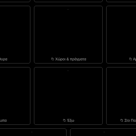
θυρα
📁︎ Χώροι & πράγματα
📁︎ 
σωπα
📁︎ Έξω
📁︎ Στο Πα