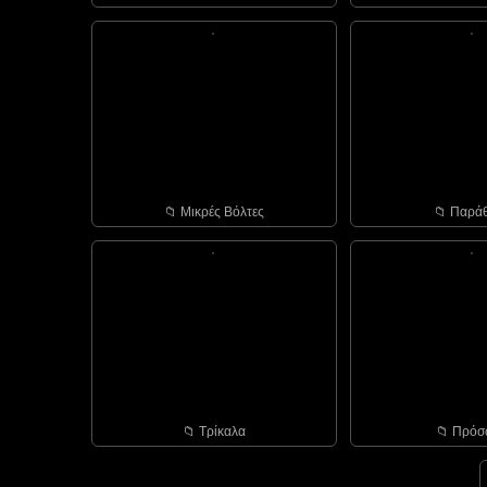
📁︎ Μικρές Βόλτες
📁︎ Παρά
📁︎ Τρίκαλα
📁︎ Πρό