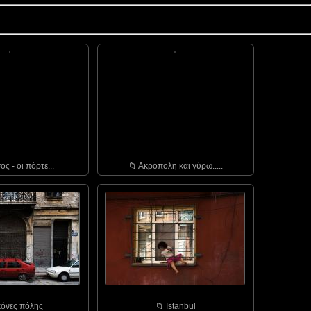
ος - οι πόρτε...
📁︎ Ακρόπολη και γύρω.....
ικόνες πόλης
📁︎ Istanbul