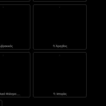
Αμβρακικός
📁︎ Άραχθος
λαιό Φάληρο.....
📁︎ Ιστορίες