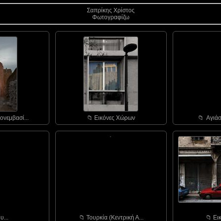
Σαπρίκης Χρίστος
Φωτογραφίζω
ονεμβασί...
📁︎ Εικόνες Χώρων
📁︎ Αγιάσ
υ...
📁︎ Τουρκία (Κεντρική Α...
📁︎ Ε