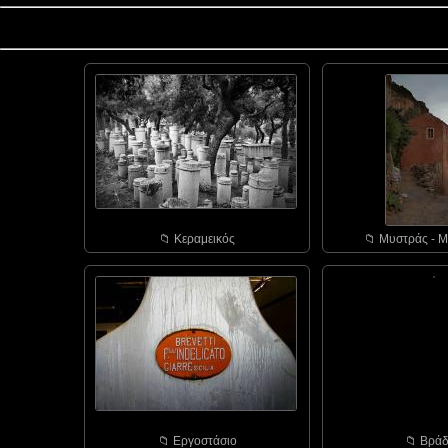
📁︎ Κεραμεικός
📁︎ Μυστράς - Μ
📁︎ Εργοστάσιο
📁︎ Bράδ