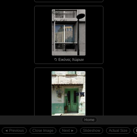
📁︎ Εικόνες Χώρων
Home
📁︎ Αγιάσος - οι πόρτε...
◄︎ Previous
Close Image
Next ►︎
Slideshow
Actual Size