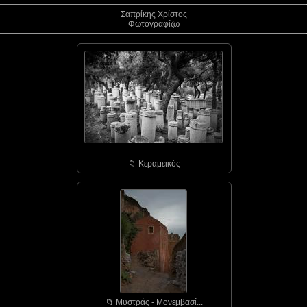
Σαπρίκης Χρίστος
Φωτογραφίζω
📁︎ Κεραμεικός
📁︎ Μυστράς - Μονεμβασί...