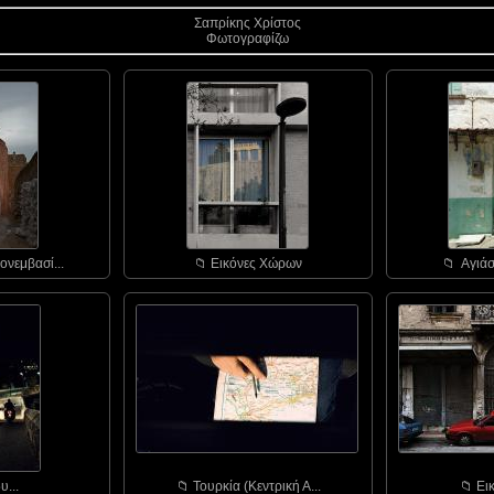
Σαπρίκης Χρίστος
Φωτογραφίζω
ονεμβασί...
📁︎ Εικόνες Χώρων
📁︎ Αγιάσ
υ...
📁︎ Τουρκία (Κεντρική Α...
📁︎ Ε