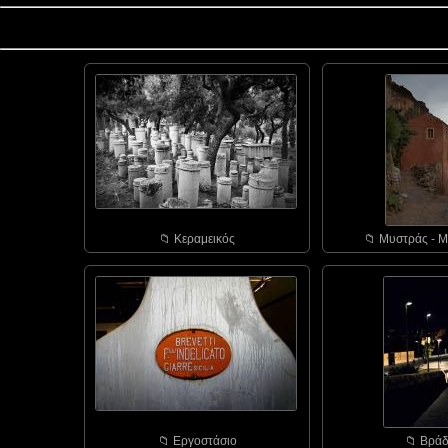
📁︎ Κεραμεικός
📁︎ Μυστράς - Μ
📁︎ Εργοστάσιο
📁︎ Bράδ