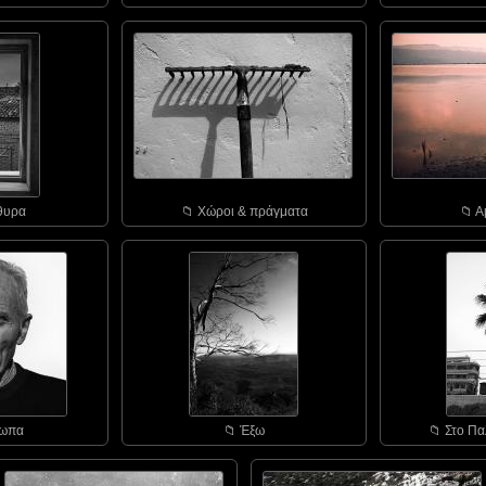
θυρα
📁︎ Χώροι & πράγματα
📁︎ 
σωπα
📁︎ Έξω
📁︎ Στο Πα