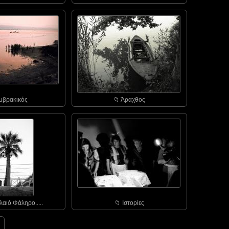
Αμβρακικός
📁︎ Άραχθος
λαιό Φάληρο.....
📁︎ Ιστορίες