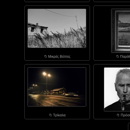
📁︎ Μικρές Βόλτες
📁︎ Παρά
📁︎ Τρίκαλα
📁︎ Πρό