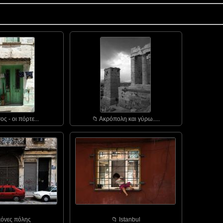
ος - οι πόρτε...
📁︎ Ακρόπολη και γύρω.....
ικόνες πόλης
📁︎ Istanbul