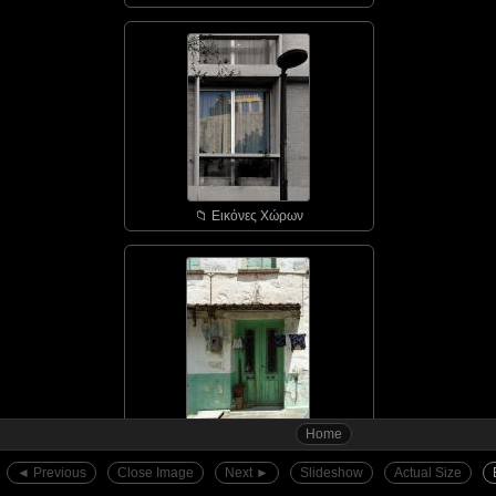
📁︎ Εικόνες Χώρων
Home
📁︎ Αγιάσος - οι πόρτε...
◄︎ Previous
Close Image
Next ►︎
Slideshow
Actual Size