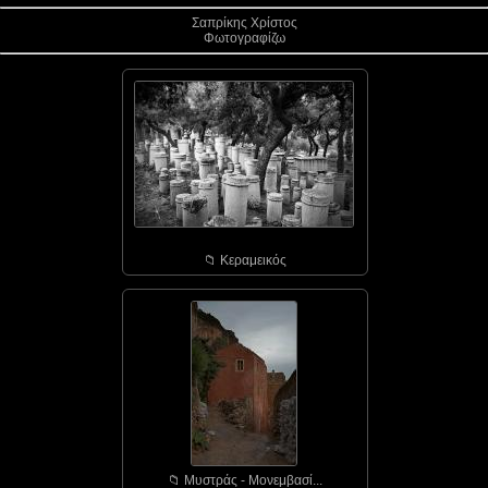
Σαπρίκης Χρίστος
Φωτογραφίζω
📁︎ Κεραμεικός
📁︎ Μυστράς - Μονεμβασί...