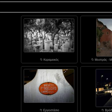
📁︎ Κεραμεικός
📁︎ Μυστράς - Μ
📁︎ Εργοστάσιο
📁︎ Bράδ