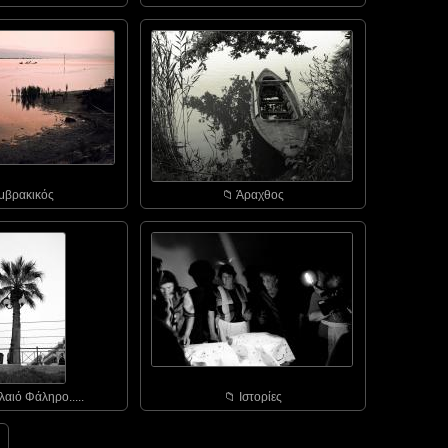
Αμβρακικός
📁︎ Άραχθος
λαιό Φάληρο.....
📁︎ Ιστορίες