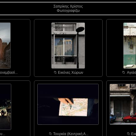
Σαπρίκης Χρίστος
Φωτογραφίζω
ονεμβασί...
📁︎ Εικόνες Χώρων
📁︎ Αγιάσ
υ...
📁︎ Τουρκία (Κεντρική Α...
📁︎ Ε