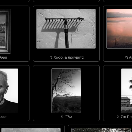
θυρα
📁︎ Χώροι & πράγματα
📁︎ 
σωπα
📁︎ Έξω
📁︎ Στο Πα