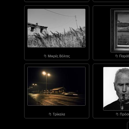
📁︎ Μικρές Βόλτες
📁︎ Παρά
📁︎ Τρίκαλα
📁︎ Πρό