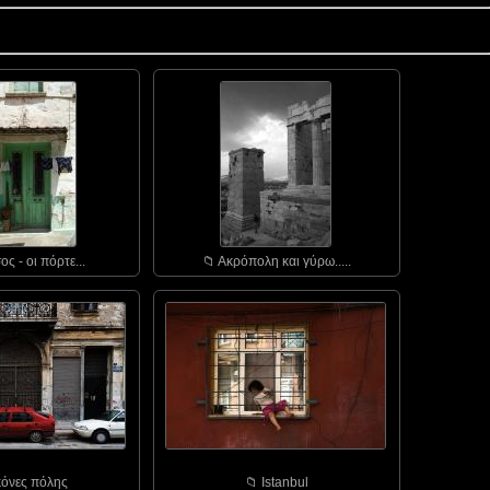
ος - οι πόρτε...
📁︎ Ακρόπολη και γύρω.....
ικόνες πόλης
📁︎ Istanbul