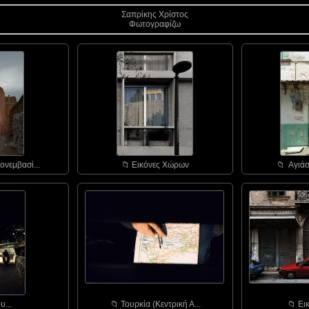
Σαπρίκης Χρίστος
Φωτογραφίζω
ονεμβασί...
📁︎ Εικόνες Χώρων
📁︎ Αγιάσ
υ...
📁︎ Τουρκία (Κεντρική Α...
📁︎ Ε