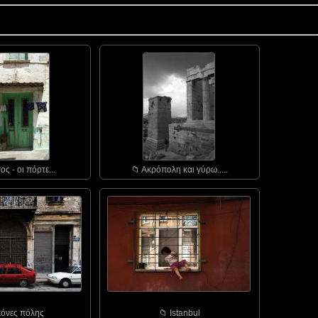
ος - οι πόρτε...
📁︎ Ακρόπολη και γύρω.....
ικόνες πόλης
📁︎ Istanbul