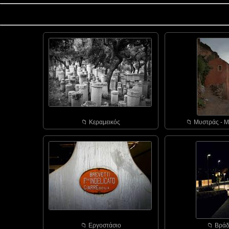
📁︎ Κεραμεικός
📁︎ Μυστράς - Μ
📁︎ Εργοστάσιο
📁︎ Bράδ