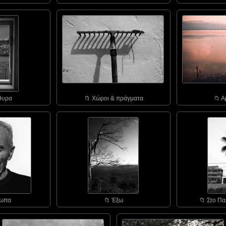
θυρα
📁︎ Χώροι & πράγματα
📁︎ 
σωπα
📁︎ Έξω
📁︎ Στο Πα