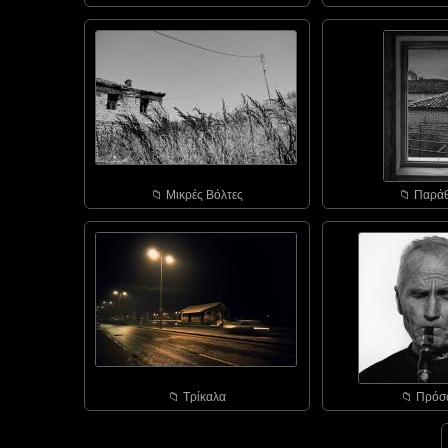
📁︎ Μικρές Βόλτες
📁︎ Παρά
📁︎ Τρίκαλα
📁︎ Πρό