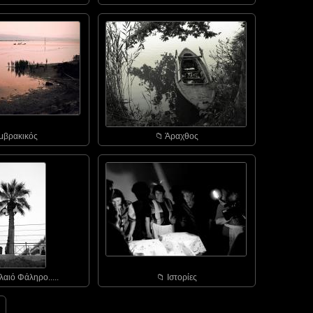
Αμβρακικός
📁︎ Άραχθος
λαιό Φάληρο.....
📁︎ Ιστορίες