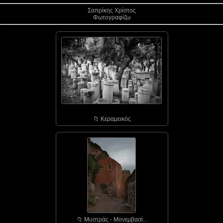
Σαπρίκης Χρίστος
Φωτογραφίζω
📁︎ Κεραμεικός
📁︎ Μυστράς - Μονεμβασί...