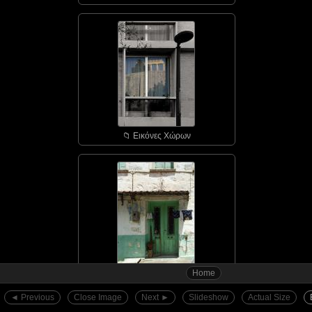
📁︎ Εικόνες Χώρων
Home
📁︎ Αγιάσος - οι πόρτε...
◄︎ Previous
Close Image
Next ►︎
Slideshow
Actual Size