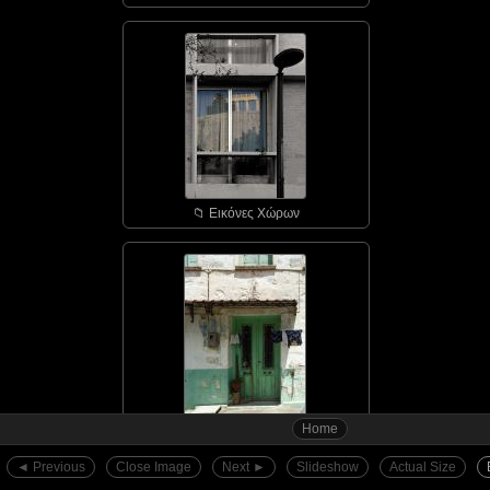
📁︎ Εικόνες Χώρων
Home
📁︎ Αγιάσος - οι πόρτε...
◄︎ Previous
Close Image
Next ►︎
Slideshow
Actual Size