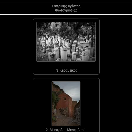
Σαπρίκης Χρίστος
Φωτογραφίζω
📁︎ Κεραμεικός
📁︎ Μυστράς - Μονεμβασί...