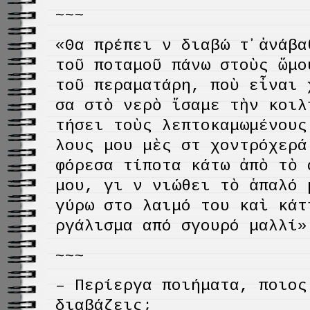
~~~
«Θα πρέπει νὰ διαβώ τ᾿ἀνάβα
τοῦ ποταμοῦ πάνω στοὺς ὤμο
τοῦ περαματάρη, ποὺ εἶναι 
σα στὸ νερὸ ἴσαμε τὴν κοιλι
τήσει τοὺς λεπτοκαμωμένους
λους μου μὲς στὰ χοντρόχερά
φόρεσα τίποτα κάτω ἀπὸ τὸ 
μου, γιὰ νὰ νιώθει τὸ ἁπαλό
γύρω στο λαιμό του καὶ κάτ
ργάλισμα από σγουρό μαλλί»
~~~
– Περίεργα ποιήματα, ποιος
διαβάζεις;