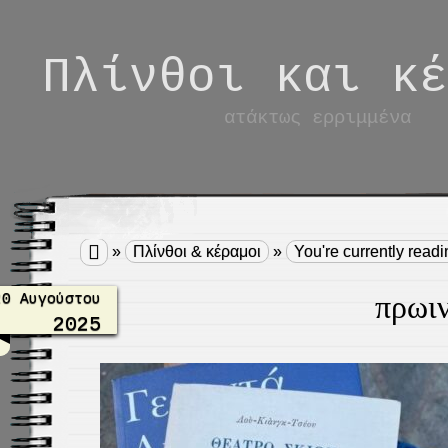
Πλίνθοι και κέ
ατάκτως ερριμμένα

»
Πλίνθοι & κέραμοι
»
You're currently read
πρωι
20 Αυγούστου
2025