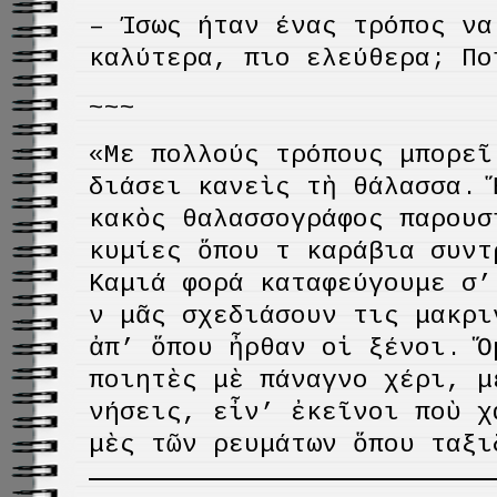
– Ίσως ήταν ένας τρόπος να
καλύτερα, πιο ελεύθερα; Πο
~~~
«Με πολλούς τρόπους μπορεῖ 
διάσει κανεὶς τὴ θάλασσα. 
κακὸς θαλασσογράφος παρουσ
κυμίες ὅπου τὰ καράβια συντ
Καμιά φορά καταφεύγουμε σ’
νὰ μᾶς σχεδιάσουν τις μακρ
ἀπ’ ὅπου ἦρθαν οἱ ξένοι. Ὅ
ποιητὲς μὲ πάναγνο χέρι, μ
νήσεις, εἶν’ ἐκεῖνοι ποὺ χ
μὲς τῶν ρευμάτων ὅπου ταξι